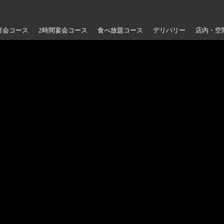
宴会コース
2時間宴会コース
食べ放題コース
デリバリー
店内・空